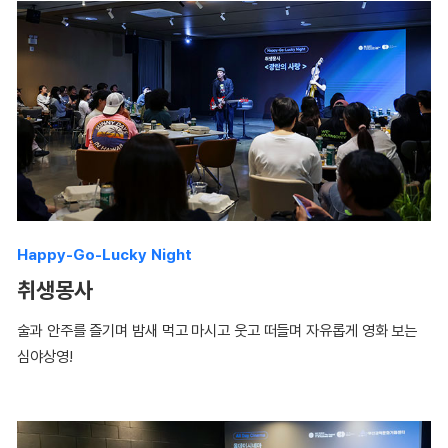
Happy-Go-Lucky Night
취생몽사
술과 안주를 즐기며 밤새 먹고 마시고 웃고 떠들며 자유롭게 영화 보는
심야상영!