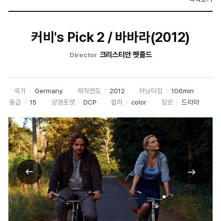
커비's Pick 2 / 바바라(2012)
크리스티안 펫졸드
Director
국가
Germany
제작연도
2012
러닝타임
106min
등급
15
상영포맷
DCP
컬러
color
장르
드라마