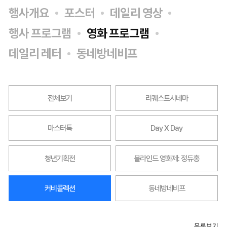
행사개요
포스터
데일리 영상
행사 프로그램
영화 프로그램
데일리 레터
동네방네비프
전체보기
리퀘스트시네마
마스터톡
Day X Day
청년기획전
블라인드 영화제: 정듀홍
커비콜렉션
동네방네비프
목록보기