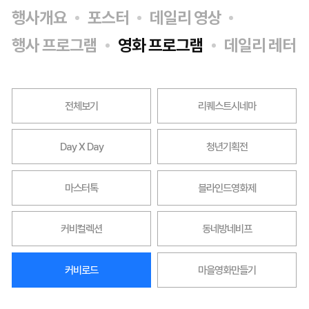
행사개요
포스터
데일리 영상
행사 프로그램
영화 프로그램
데일리 레터
전체보기
리퀘스트시네마
Day X Day
청년기획전
마스터톡
블라인드영화제
커비컬렉션
동네방네비프
커비로드
마을영화만들기