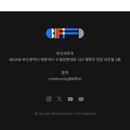
부산사무국
48058 부산광역시 해운대구 수영강변대로 120 영화의 전당 비프힐 3층
문의
community@biff.kr
ⓒ Busan International Film Festival