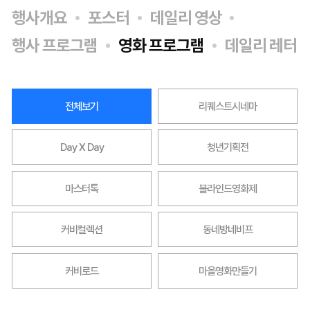
행사개요
포스터
데일리 영상
행사 프로그램
영화 프로그램
데일리 레터
전체보기
리퀘스트시네마
Day X Day
청년기획전
마스터톡
블라인드영화제
커비컬렉션
동네방네비프
커비로드
마을영화만들기