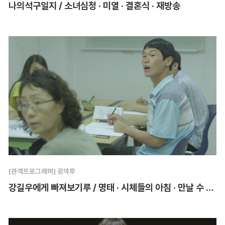
나의석구일지 / 소녀심청 · 미열 · 결혼식 · 재방송
[관객프로그래머] 광끼루
강길우에게 빠져보기루 / 명태 · 시체들의 아침 · 만날 수 없어 만나고 싶은데 · 살아짐이 사라짐