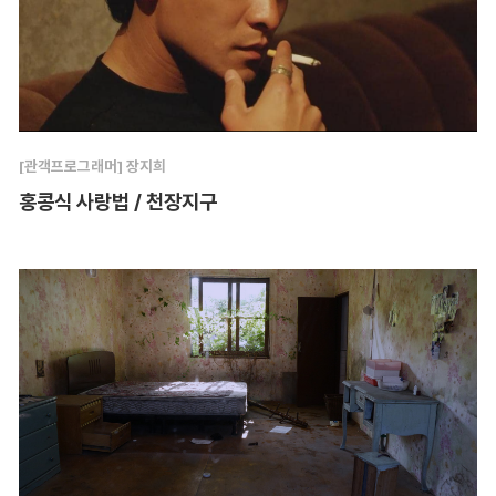
[관객프로그래머] 장지희
홍콩식 사랑법 / 천장지구