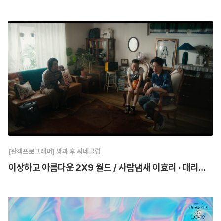
[관객프로그래머] 방과 후 씨네클럽
이상하고 아름다운 2X9 월드 / 사람냄새 이효리 · 대리운전 브이로그 · 러브빌런 · 세마리