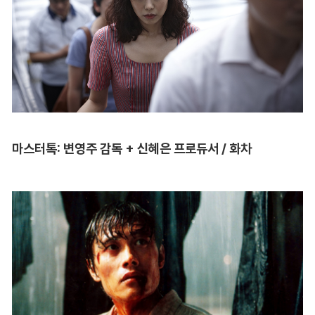
마스터톡: 변영주 감독 + 신혜은 프로듀서 / 화차