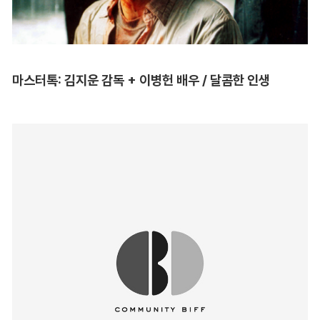
마스터톡: 김지운 감독 + 이병헌 배우 / 달콤한 인생